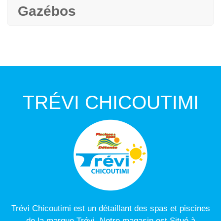
Gazébos
TRÉVI CHICOUTIMI
Trévi Chicoutimi est un détaillant des spas et piscines
de la marque Trévi. Notre magasin est Situé à