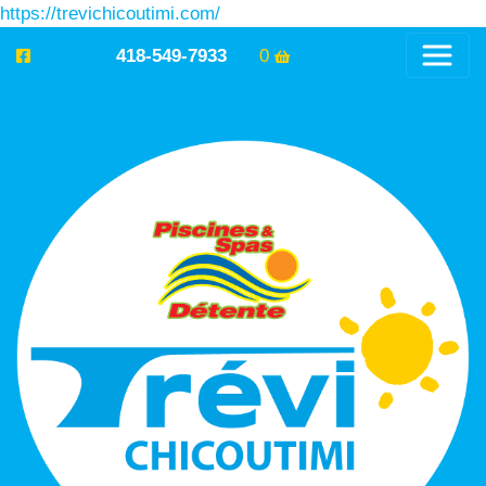
https://trevichicoutimi.com/
418-549-7933
0