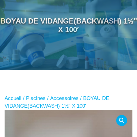
BOYAU DE VIDANGE(BACKWASH) 1½"
X 100′
Accueil
/
Piscines
/
Accessoires
/ BOYAU DE
VIDANGE(BACKWASH) 1½" X 100′