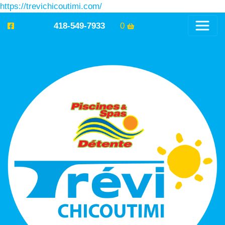
https://trevichicoutimi.com/
418-549-7933
0