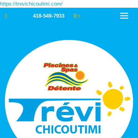
https://trevichicoutimi.com/
418-549-7933
0