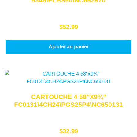
5345\PLBS50\NC652970
$
52.99
Ajouter au panier
CARTOUCHE 4 58″X9¾"
FC0131\4CH24\PGS25P4\NC650131
$
32.99