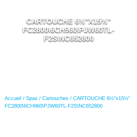
CARTOUCHE 6½"X15½"
FC2800\6CH960\PJW60TL-
F2S\NC652800
Accueil
/
Spas
/
Cartouches
/ CARTOUCHE 6½"x15½"
FC2800\6CH960\PJW60TL-F2S\NC652800