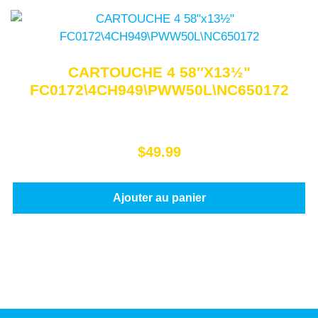
CARTOUCHE 4 58″X13½"
FC0172\4CH949\PWW50L\NC650172
$
49.99
Ajouter au panier