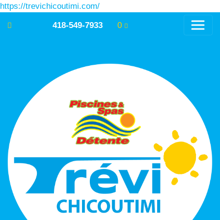
https://trevichicoutimi.com/
418-549-7933
0