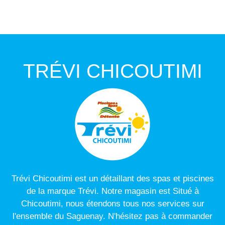
TRÉVI CHICOUTIMI
Trévi Chicoutimi est un détaillant des spas et piscines
de la marque Trévi. Notre magasin est Situé à
Chicoutimi, nous étendons tous nos services sur
l'ensemble du Saguenay. N'hésitez pas à commander