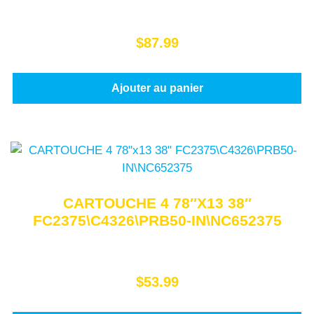
$
87.99
Ajouter au panier
CARTOUCHE 4 78″X13 38″
FC2375\C4326\PRB50-IN\NC652375
$
53.99