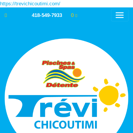
https://trevichicoutimi.com/
418-549-7933
0