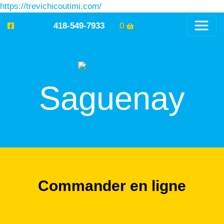
https://trevichicoutimi.com/
418-549-7933
0
Saguenay
Commander en ligne