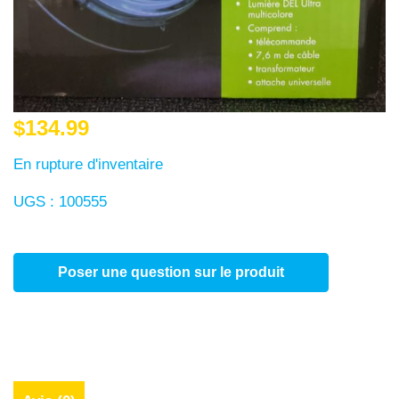
$
134.99
En rupture d'inventaire
UGS :
100555
Poser une question sur le produit