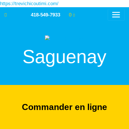
https://trevichicoutimi.com/
418-549-7933
0
Saguenay
Commander en ligne