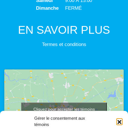
Samedi
9:00 À 15:00
Dimanche
FERMÉ
EN SAVOIR PLUS
Termes et conditions
Cliquez pour accepter les témoins
marketing et activer ce contenu
Gérer le consentement aux
témoins