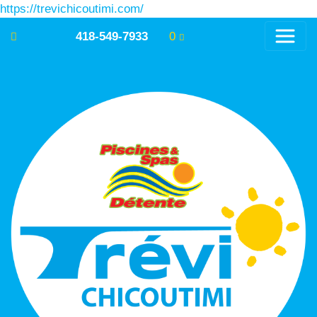
https://trevichicoutimi.com/
418-549-7933
0