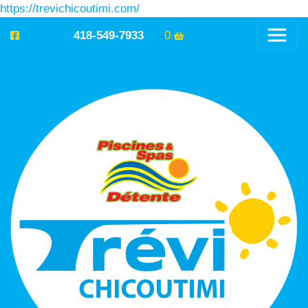
https://trevichicoutimi.com/
418-549-7933
0