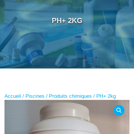
PH+ 2KG
Accueil
/
Piscines
/
Produits chimiques
/ PH+ 2kg