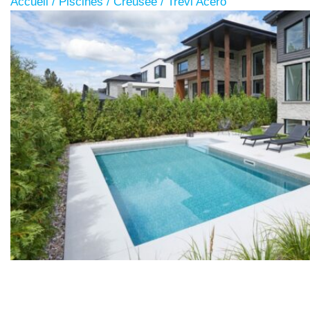
Accueil
/
Piscines
/
Creusée
/ Trévi Acero