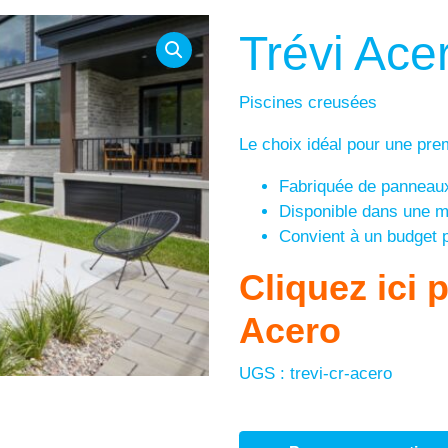
Trévi Ace
Piscines creusées
Le choix idéal pour une pre
Fabriquée de panneaux
Disponible dans une m
Convient à un budget p
Cliquez ici 
Acero
UGS :
trevi-cr-acero