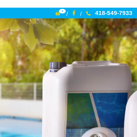
0
418-549-7933
/
/