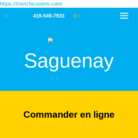
https://trevichicoutimi.com/
418-549-7933
0
Saguenay
Commander en ligne