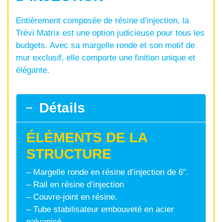
Entièrement composée de résine d’injection, la
Trévi Matrix est une option judicieuse pour tous les
budgets. Avec sa margelle ronde et son motif de
mur exclusif, elle comporte une finition unique et
élégante.
Détails
ÉLÉMENTS DE LA
STRUCTURE
– Margelle ronde en résine d’injection de 6″.
– Rail en résine d’injection
– Couvre-joint en résine.
– Tube stabilisateur embouveté en acier
galvanisé.