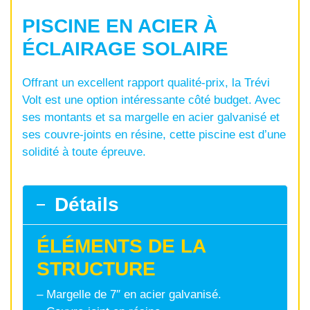
PISCINE EN ACIER À
ÉCLAIRAGE SOLAIRE
Offrant un excellent rapport qualité-prix, la Trévi
Volt est une option intéressante côté budget. Avec
ses montants et sa margelle en acier galvanisé et
ses couvre-joints en résine, cette piscine est d’une
solidité à toute épreuve.
Détails
ÉLÉMENTS DE LA
STRUCTURE
– Margelle de 7″ en acier galvanisé.