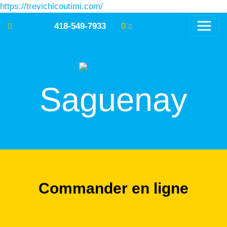
https://trevichicoutimi.com/
418-549-7933
0
Saguenay
Commander en ligne